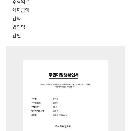
주식의 수
액면금액
날짜
법인명
날인