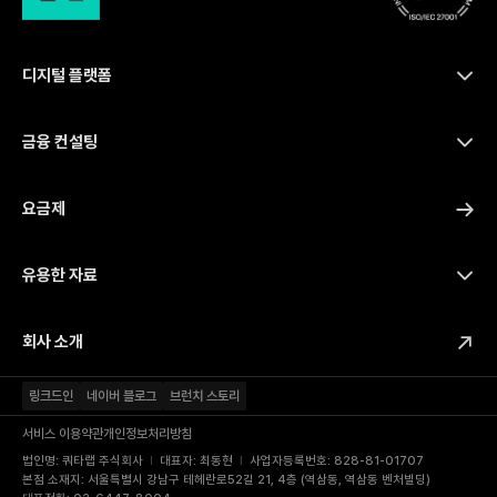
디지털 플랫폼
금융 컨설팅
요금제
유용한 자료
회사 소개
링크드인
네이버 블로그
브런치 스토리
서비스 이용약관
개인정보처리방침
법인명: 쿼타랩 주식회사
  l  
대표자: 최동현
  l  
사업자등록번호: 828-81-01707
본점 소재지: 서울특별시 강남구 테헤란로52길 21, 4층 (역삼동, 역삼동 벤처빌딩) 